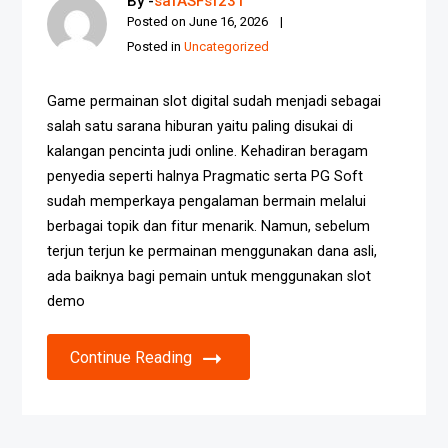
By -
safASFsf231
Posted on
June 16, 2026
Posted in
Uncategorized
Game permainan slot digital sudah menjadi sebagai
salah satu sarana hiburan yaitu paling disukai di
kalangan pencinta judi online. Kehadiran beragam
penyedia seperti halnya Pragmatic serta PG Soft
sudah memperkaya pengalaman bermain melalui
berbagai topik dan fitur menarik. Namun, sebelum
terjun terjun ke permainan menggunakan dana asli,
ada baiknya bagi pemain untuk menggunakan slot
demo
Continue Reading