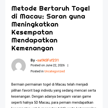
Metode Bertaruh Togel
di Macau: Saran guna
Meningkatkan
Kesempatan
Mendapatkan
Kemenangan
By -
safASFsf231
Posted on
June 22, 2026
Posted in
Uncategorized
Bermain permainan togel di Macau telah menjadi
pilihan favorit bagi individu yang sedang mencari serta
kesenangan. Dengan adanya beragam varian game
seperti halnya 5D Macau, para pemain mendapatkan