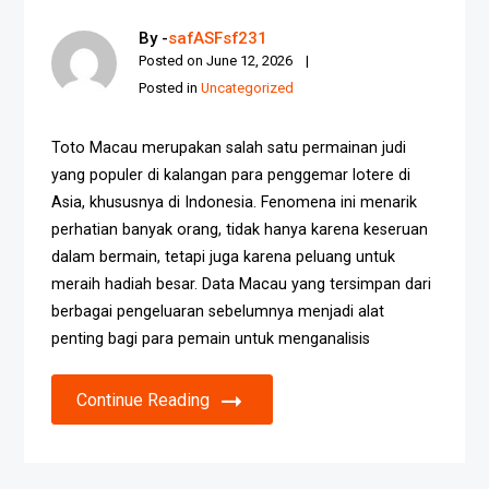
By -
safASFsf231
Posted on
June 12, 2026
Posted in
Uncategorized
Toto Macau merupakan salah satu permainan judi
yang populer di kalangan para penggemar lotere di
Asia, khususnya di Indonesia. Fenomena ini menarik
perhatian banyak orang, tidak hanya karena keseruan
dalam bermain, tetapi juga karena peluang untuk
meraih hadiah besar. Data Macau yang tersimpan dari
berbagai pengeluaran sebelumnya menjadi alat
penting bagi para pemain untuk menganalisis
Continue Reading