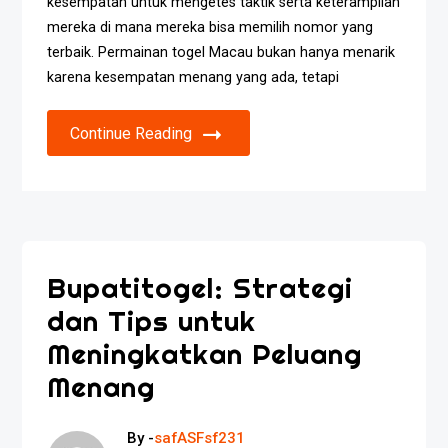
kesempatan untuk mengetes taktik serta keterampilan
mereka di mana mereka bisa memilih nomor yang
terbaik. Permainan togel Macau bukan hanya menarik
karena kesempatan menang yang ada, tetapi
Continue Reading
Bupatitogel: Strategi
dan Tips untuk
Meningkatkan Peluang
Menang
By -
safASFsf231