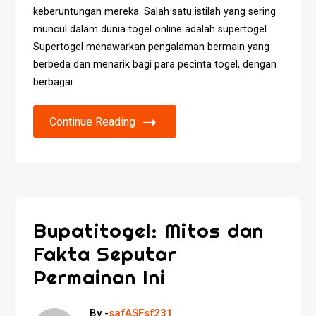
keberuntungan mereka. Salah satu istilah yang sering
muncul dalam dunia togel online adalah supertogel.
Supertogel menawarkan pengalaman bermain yang
berbeda dan menarik bagi para pecinta togel, dengan
berbagai
Continue Reading
Bupatitogel: Mitos dan
Fakta Seputar
Permainan Ini
By -
safASFsf231