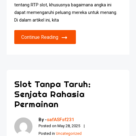
tentang RTP slot, khususnya bagaimana angka ini
dapat memengaruhi peluang mereka untuk menang.
Di dalam artikel ini, kita
Continue Reading
Slot Tanpa Taruh:
Senjata Rahasia
Permainan
By -
safASFsf231
Posted on
May 28, 2025
Posted in
Uncategorized