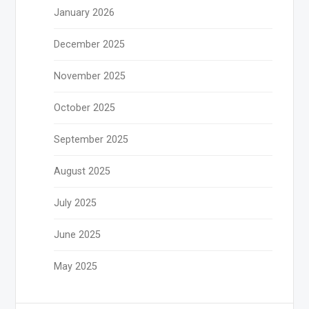
January 2026
December 2025
November 2025
October 2025
September 2025
August 2025
July 2025
June 2025
May 2025