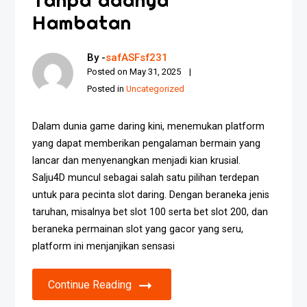
Hambatan
By -
safASFsf231
Posted on
May 31, 2025
Posted in
Uncategorized
Dalam dunia game daring kini, menemukan platform
yang dapat memberikan pengalaman bermain yang
lancar dan menyenangkan menjadi kian krusial.
Salju4D muncul sebagai salah satu pilihan terdepan
untuk para pecinta slot daring. Dengan beraneka jenis
taruhan, misalnya bet slot 100 serta bet slot 200, dan
beraneka permainan slot yang gacor yang seru,
platform ini menjanjikan sensasi
Continue Reading