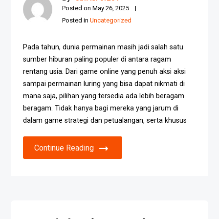
Posted on
May 26, 2025
Posted in
Uncategorized
Pada tahun, dunia permainan masih jadi salah satu
sumber hiburan paling populer di antara ragam
rentang usia. Dari game online yang penuh aksi aksi
sampai permainan luring yang bisa dapat nikmati di
mana saja, pilihan yang tersedia ada lebih beragam
beragam. Tidak hanya bagi mereka yang jarum di
dalam game strategi dan petualangan, serta khusus
Continue Reading