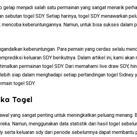
oto gelap menjadi salah satu permainan yang sangat menarik perh
gan sebutan togel SDY. Setiap harinya, togel SDY menawarkan p
k mencoba keberuntungannya. Namun, untuk bisa sukses dalam per
gandalkan keberuntungan. Para pemain yang cerdas selalu menca
mprediksi keluaran SDY berikutnya. Dalam artikel ini, kami akan
malkan permainan togel SDY. Dari memahami live draw SDY, hi
ebih siap dalam menghadapi setiap pertandingan togel Sidney yan
ermain togel SDY.
gka Togel
h awal yang sangat penting untuk meningkatkan peluang menang
reka. Namun, menggunakan data statistik dari hasil togel sebelu
 sdy serta keluaran sdy dari periode sebelumnya dapat membant