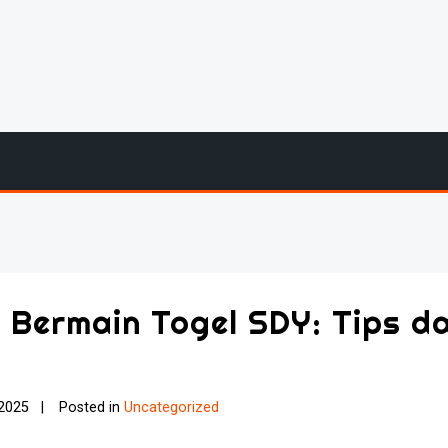
 Bermain Togel SDY: Tips da
 2025
Posted in
Uncategorized