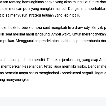
an tentang kemungkinan angka yang akan muncul di future dra
baru dan mencari pola yang mungkin muncul. Dengan memperhatika
a bisa menyusun strategi taruhan yang lebih baik.
ang dan tidak terbawa emosi saat mengikuti live draw sdy. Banyak
in saat melihat hasil langsung. Ambil waktu untuk merencanaka
kumpulkan. Menggunakan pendekatan analitis dapat membantu An
kan batasan pada diri sendiri. Tentukan jumlah uang yang siap An
 memberikan kesenangan, tetapi juga memiliki risiko. Dengan 
an bermain tanpa harus menghadapi konsekuensi negatif. Ingatla
yang menyenangkan.