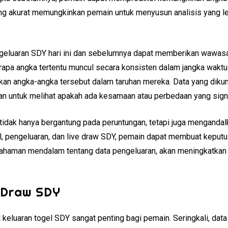
g akurat memungkinkan pemain untuk menyusun analisis yang le
ngeluaran SDY hari ini dan sebelumnya dapat memberikan wawasa
rapa angka tertentu muncul secara konsisten dalam jangka waktu
 angka-angka tersebut dalam taruhan mereka. Data yang dikum
an untuk melihat apakah ada kesamaan atau perbedaan yang signi
 tidak hanya bergantung pada peruntungan, tetapi juga mengandal
, pengeluaran, dan live draw SDY, pemain dapat membuat keputus
ahaman mendalam tentang data pengeluaran, akan meningkatkan
 Draw SDY
keluaran togel SDY sangat penting bagi pemain. Seringkali, data 