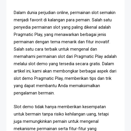
Dalam dunia perjudian online, permainan slot semakin
menjadi favorit di kalangan para pemain. Salah satu
penyedia permainan slot yang paling dikenal adalah
Pragmatic Play, yang menawarkan berbagai jenis
permainan dengan tema menarik dan fitur inovatif.
Salah satu cara terbaik untuk mengenal dan
memahami permainan slot dari Pragmatic Play adalah
melalui slot demo yang tersedia secara gratis. Dalam
artikel ini, kami akan membongkar berbagai aspek dari
slot demo Pragmatic Play, memberikan tips dan trik
yang dapat membantu Anda memaksimalkan
pengalaman bermain.
Slot demo tidak hanya memberikan kesempatan
untuk bermain tanpa risiko kehilangan uang, tetapi
juga memungkinkan pemain untuk mengenal
mekanisme permainan serta fitur-fitur yang