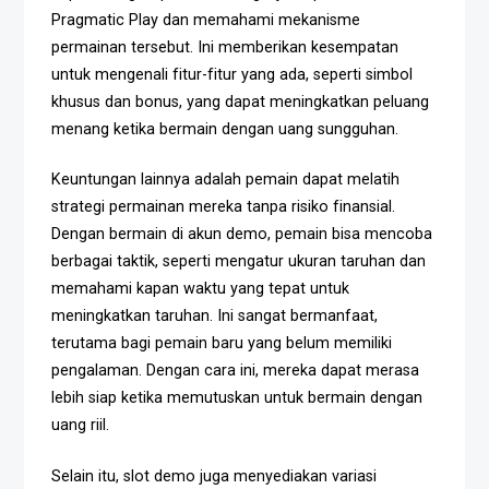
Pragmatic Play dan memahami mekanisme
permainan tersebut. Ini memberikan kesempatan
untuk mengenali fitur-fitur yang ada, seperti simbol
khusus dan bonus, yang dapat meningkatkan peluang
menang ketika bermain dengan uang sungguhan.
Keuntungan lainnya adalah pemain dapat melatih
strategi permainan mereka tanpa risiko finansial.
Dengan bermain di akun demo, pemain bisa mencoba
berbagai taktik, seperti mengatur ukuran taruhan dan
memahami kapan waktu yang tepat untuk
meningkatkan taruhan. Ini sangat bermanfaat,
terutama bagi pemain baru yang belum memiliki
pengalaman. Dengan cara ini, mereka dapat merasa
lebih siap ketika memutuskan untuk bermain dengan
uang riil.
Selain itu, slot demo juga menyediakan variasi