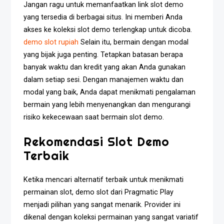
Jangan ragu untuk memanfaatkan link slot demo
yang tersedia di berbagai situs. Ini memberi Anda
akses ke koleksi slot demo terlengkap untuk dicoba.
demo slot rupiah
Selain itu, bermain dengan modal
yang bijak juga penting. Tetapkan batasan berapa
banyak waktu dan kredit yang akan Anda gunakan
dalam setiap sesi. Dengan manajemen waktu dan
modal yang baik, Anda dapat menikmati pengalaman
bermain yang lebih menyenangkan dan mengurangi
risiko kekecewaan saat bermain slot demo.
Rekomendasi Slot Demo
Terbaik
Ketika mencari alternatif terbaik untuk menikmati
permainan slot, demo slot dari Pragmatic Play
menjadi pilihan yang sangat menarik. Provider ini
dikenal dengan koleksi permainan yang sangat variatif