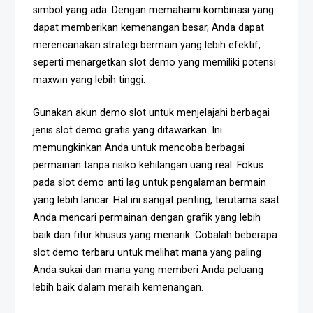
simbol yang ada. Dengan memahami kombinasi yang
dapat memberikan kemenangan besar, Anda dapat
merencanakan strategi bermain yang lebih efektif,
seperti menargetkan slot demo yang memiliki potensi
maxwin yang lebih tinggi.
Gunakan akun demo slot untuk menjelajahi berbagai
jenis slot demo gratis yang ditawarkan. Ini
memungkinkan Anda untuk mencoba berbagai
permainan tanpa risiko kehilangan uang real. Fokus
pada slot demo anti lag untuk pengalaman bermain
yang lebih lancar. Hal ini sangat penting, terutama saat
Anda mencari permainan dengan grafik yang lebih
baik dan fitur khusus yang menarik. Cobalah beberapa
slot demo terbaru untuk melihat mana yang paling
Anda sukai dan mana yang memberi Anda peluang
lebih baik dalam meraih kemenangan.