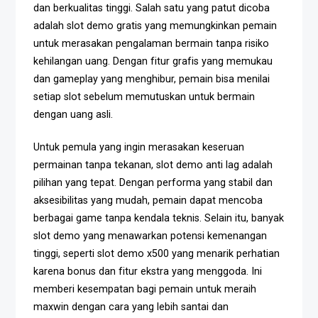
dan berkualitas tinggi. Salah satu yang patut dicoba
adalah slot demo gratis yang memungkinkan pemain
untuk merasakan pengalaman bermain tanpa risiko
kehilangan uang. Dengan fitur grafis yang memukau
dan gameplay yang menghibur, pemain bisa menilai
setiap slot sebelum memutuskan untuk bermain
dengan uang asli.
Untuk pemula yang ingin merasakan keseruan
permainan tanpa tekanan, slot demo anti lag adalah
pilihan yang tepat. Dengan performa yang stabil dan
aksesibilitas yang mudah, pemain dapat mencoba
berbagai game tanpa kendala teknis. Selain itu, banyak
slot demo yang menawarkan potensi kemenangan
tinggi, seperti slot demo x500 yang menarik perhatian
karena bonus dan fitur ekstra yang menggoda. Ini
memberi kesempatan bagi pemain untuk meraih
maxwin dengan cara yang lebih santai dan