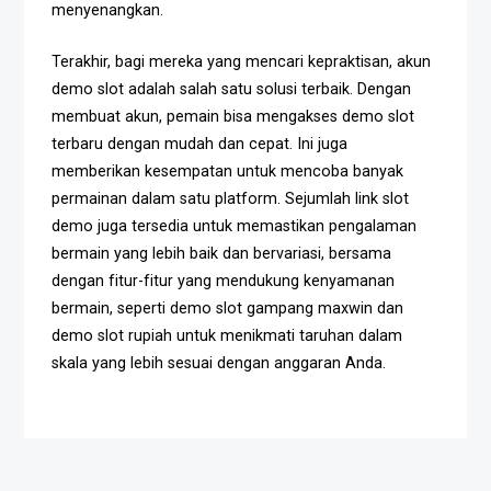
menyenangkan.
Terakhir, bagi mereka yang mencari kepraktisan, akun
demo slot adalah salah satu solusi terbaik. Dengan
membuat akun, pemain bisa mengakses demo slot
terbaru dengan mudah dan cepat. Ini juga
memberikan kesempatan untuk mencoba banyak
permainan dalam satu platform. Sejumlah link slot
demo juga tersedia untuk memastikan pengalaman
bermain yang lebih baik dan bervariasi, bersama
dengan fitur-fitur yang mendukung kenyamanan
bermain, seperti demo slot gampang maxwin dan
demo slot rupiah untuk menikmati taruhan dalam
skala yang lebih sesuai dengan anggaran Anda.